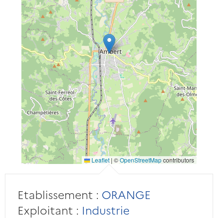
Leaflet
|
©
OpenStreetMap
contributors
Etablissement :
ORANGE
Exploitant :
Industrie