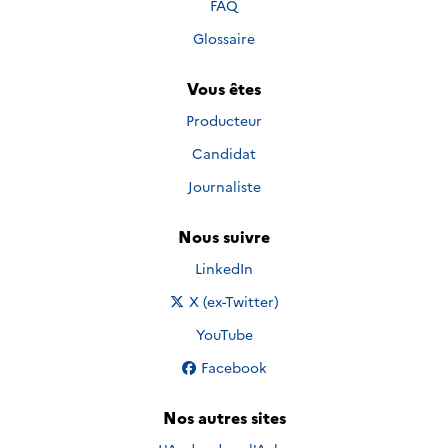
FAQ
Glossaire
Vous êtes
Producteur
Candidat
Journaliste
Nous suivre
Nous suivre sur
LinkedIn
Nous suivre sur
X (ex-Twitter)
Nous suivre sur
YouTube
Nous suivre sur
Facebook
Nos autres sites