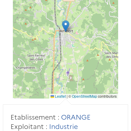
Leaflet
|
©
OpenStreetMap
contributors
Etablissement :
ORANGE
Exploitant :
Industrie