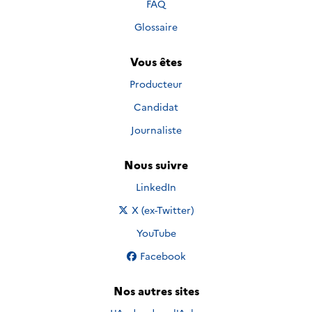
FAQ
Glossaire
Vous êtes
Producteur
Candidat
Journaliste
Nous suivre
Nous suivre sur
LinkedIn
Nous suivre sur
X (ex-Twitter)
Nous suivre sur
YouTube
Nous suivre sur
Facebook
Nos autres sites