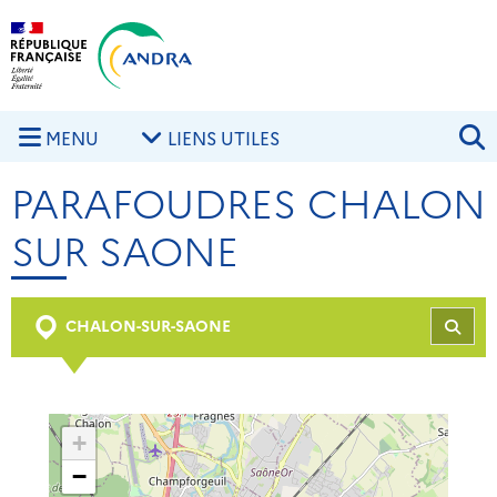
Aller au contenu principal
Skip to navigation
R
MENU
LIENS UTILES
PARAFOUDRES CHALON
SUR SAONE
CHALON-SUR-SAONE
REC
+
−