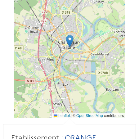
Leaflet
|
©
OpenStreetMap
contributors
Etablissement :
ORANGE