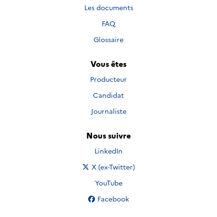
Les documents
FAQ
Glossaire
Vous êtes
Producteur
Candidat
Journaliste
Nous suivre
Nous suivre sur
LinkedIn
Nous suivre sur
X (ex-Twitter)
Nous suivre sur
YouTube
Nous suivre sur
Facebook