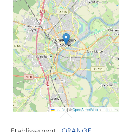
Leaflet
|
©
OpenStreetMap
contributors
Etablissement :
ORANGE