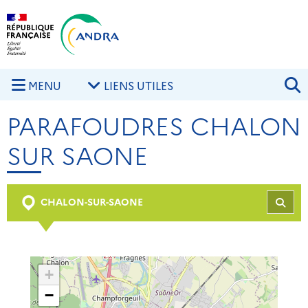
Aller au contenu principal
Skip to navigation
R
MENU
LIENS UTILES
PARAFOUDRES CHALON
SUR SAONE
CHALON-SUR-SAONE
REC
+
−