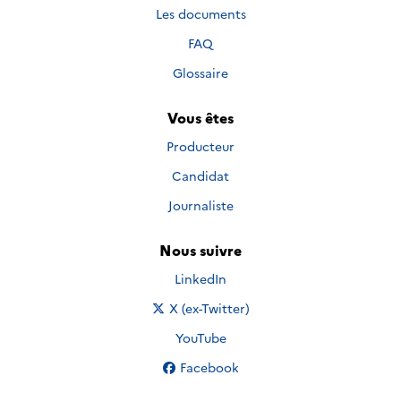
Les documents
FAQ
Glossaire
Vous êtes
Producteur
Candidat
Journaliste
Nous suivre
Nous suivre sur
LinkedIn
Nous suivre sur
X (ex-Twitter)
Nous suivre sur
YouTube
Nous suivre sur
Facebook