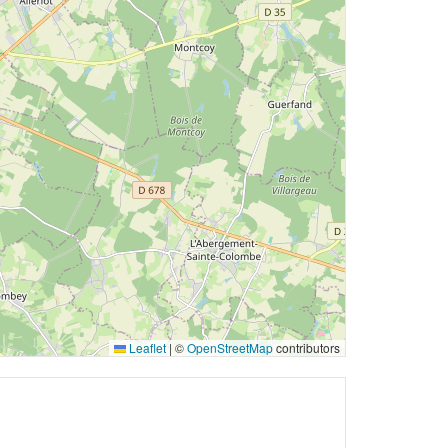
Leaflet
|
©
OpenStreetMap
contributors