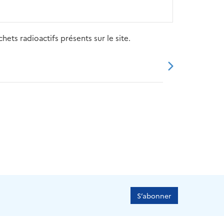
ets radioactifs présents sur le site.
20
2021
2022
2023
2024
S’abonner