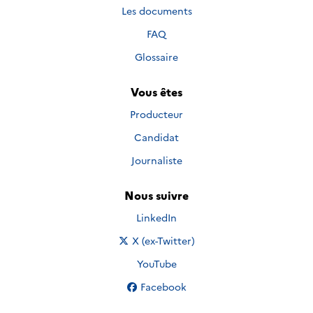
Les documents
FAQ
Glossaire
Vous êtes
Producteur
Candidat
Journaliste
Nous suivre
Nous suivre sur
LinkedIn
Nous suivre sur
X (ex-Twitter)
Nous suivre sur
YouTube
Nous suivre sur
Facebook