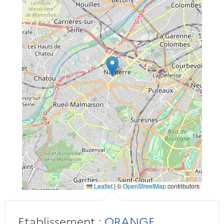
Leaflet
|
©
OpenStreetMap
contributors
Etablissement :
ORANGE