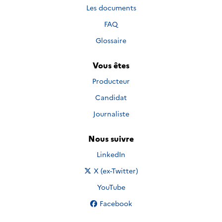
Les documents
FAQ
Glossaire
Vous êtes
Producteur
Candidat
Journaliste
Nous suivre
Nous suivre sur
LinkedIn
Nous suivre sur
X (ex-Twitter)
Nous suivre sur
YouTube
Nous suivre sur
Facebook