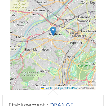
Leaflet
|
©
OpenStreetMap
contributors
Etablissement :
ORANGE