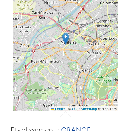
Leaflet
|
©
OpenStreetMap
contributors
Etablissement :
ORANGE