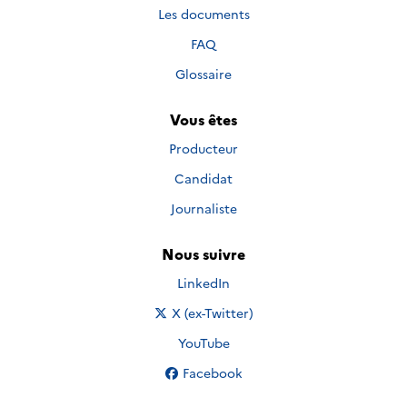
Les documents
FAQ
Glossaire
Vous êtes
Producteur
Candidat
Journaliste
Nous suivre
Nous suivre sur
LinkedIn
Nous suivre sur
X (ex-Twitter)
Nous suivre sur
YouTube
Nous suivre sur
Facebook