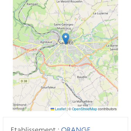
Leaflet
|
©
OpenStreetMap
contributors
Etablissement :
ORANGE