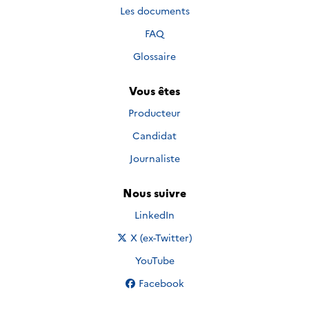
Les documents
FAQ
Glossaire
Vous êtes
Producteur
Candidat
Journaliste
Nous suivre
Nous suivre sur
LinkedIn
Nous suivre sur
X (ex-Twitter)
Nous suivre sur
YouTube
Nous suivre sur
Facebook