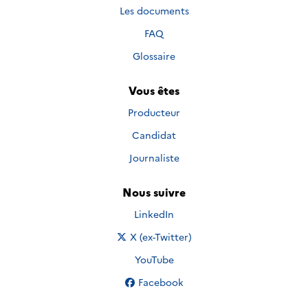
Les documents
FAQ
Glossaire
Vous êtes
Producteur
Candidat
Journaliste
Nous suivre
Nous suivre sur
LinkedIn
Nous suivre sur
X (ex-Twitter)
Nous suivre sur
YouTube
Nous suivre sur
Facebook