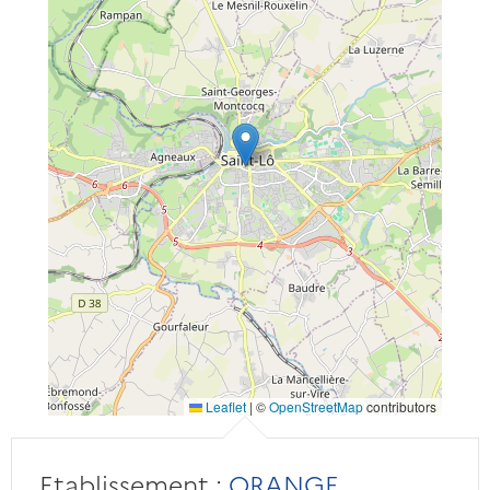
Leaflet
|
©
OpenStreetMap
contributors
Etablissement :
ORANGE