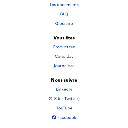
Les documents
FAQ
Glossaire
Vous êtes
Producteur
Candidat
Journaliste
Nous suivre
Nous suivre sur
LinkedIn
Nous suivre sur
X (ex-Twitter)
Nous suivre sur
YouTube
Nous suivre sur
Facebook