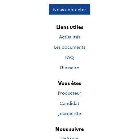
Nous contacter
Liens utiles
Actualités
Les documents
FAQ
Glossaire
Vous êtes
Producteur
Candidat
Journaliste
Nous suivre
Nous suivre sur
LinkedIn