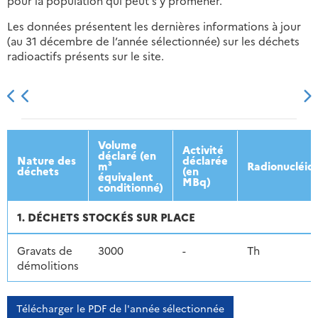
pour la population qui peut s'y promener.
Les données présentent les dernières informations à jour
(au 31 décembre de l’année sélectionnée) sur les déchets
radioactifs présents sur le site.
2013
2014
2015
2016
Volume
Activité
déclaré (en
Nature des
déclarée
m³
Radionucléid
déchets
(en
équivalent
MBq)
conditionné)
1. DÉCHETS STOCKÉS SUR PLACE
Gravats de
3000
-
Th
démolitions
Télécharger le PDF de l'année sélectionnée