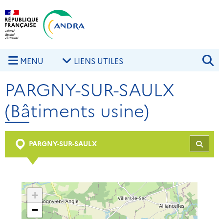
Aller au contenu principal
Skip to navigation
R
MENU
LIENS UTILES
PARGNY-SUR-SAULX
(Bâtiments usine)
PARGNY-SUR-SAULX
REC
+
−