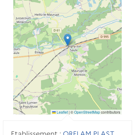
Leaflet
|
©
OpenStreetMap
contributors
Etablissement :
ORFLAM PLAST