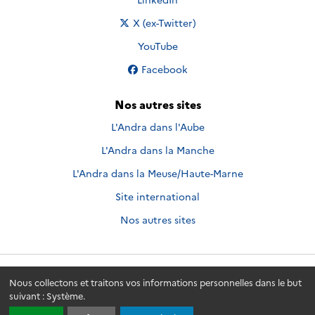
Nous suivre sur
X (ex-Twitter)
Nous suivre sur
YouTube
Nous suivre sur
Facebook
Nos autres sites
L'Andra dans l'Aube
L'Andra dans la Manche
L'Andra dans la Meuse/Haute-Marne
Site international
Nos autres sites
Andra.fr
© 2026 - Andra. Tous droits réservés.
Nous collectons et traitons vos informations personnelles dans le but
suivant :
Système
.