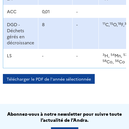
ACC
0,01
-
11
15
18
35
DGD -
8
-
C,
O,
F,
Déchets
gérés en
décroissance
3
54
57
LS
-
-
H,
Mn,
58
56
Co,
Co
Télécharger le PDF de l'année sélectionnée
Abonnez-vous à notre newsletter pour suivre toute
l’actualité de l’Andra.