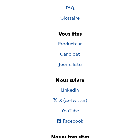
FAQ
Glossaire
Vous êtes
Producteur
Candidat
Journaliste
Nous suivre
Nous suivre sur
LinkedIn
Nous suivre sur
X (ex-Twitter)
Nous suivre sur
YouTube
Nous suivre sur
Facebook
Nos autres sites