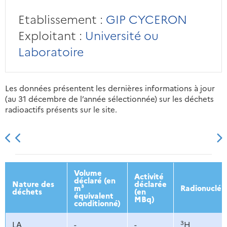
Etablissement :
GIP CYCERON
Exploitant :
Université ou
Laboratoire
Les données présentent les dernières informations à jour
(au 31 décembre de l’année sélectionnée) sur les déchets
radioactifs présents sur le site.
2013
2014
2015
2016
Volume
Activité
déclaré (en
Nature des
déclarée
m³
Radionucléi
déchets
(en
équivalent
MBq)
conditionné)
3
LA
-
-
H