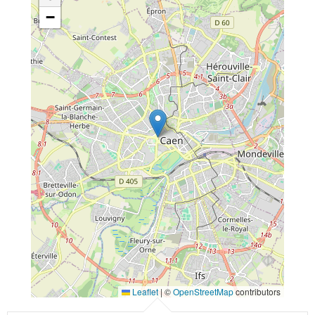
−
Leaflet
|
©
OpenStreetMap
contributors