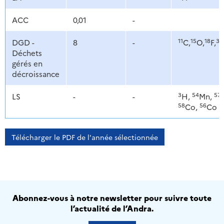
ACC
0,01
-
11
15
18
35
DGD -
8
-
C,
O,
F,
Déchets
gérés en
décroissance
3
54
57
LS
-
-
H,
Mn,
58
56
Co,
Co
Télécharger le PDF de l'année sélectionnée
Abonnez-vous à notre newsletter pour suivre toute
l’actualité de l’Andra.