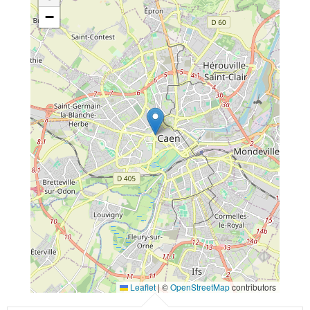
−
Leaflet
|
©
OpenStreetMap
contributors