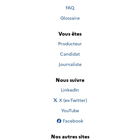
FAQ
Glossaire
Vous êtes
Producteur
Candidat
Journaliste
Nous suivre
Nous suivre sur
LinkedIn
Nous suivre sur
X (ex-Twitter)
Nous suivre sur
YouTube
Nous suivre sur
Facebook
Nos autres sites