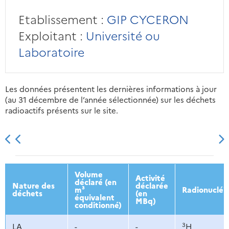
Etablissement :
GIP CYCERON
Exploitant :
Université ou
Laboratoire
Les données présentent les dernières informations à jour
(au 31 décembre de l’année sélectionnée) sur les déchets
radioactifs présents sur le site.
2013
2014
2015
2016
Volume
Activité
déclaré (en
Nature des
déclarée
m³
Radionucléi
déchets
(en
équivalent
MBq)
conditionné)
3
LA
-
-
H