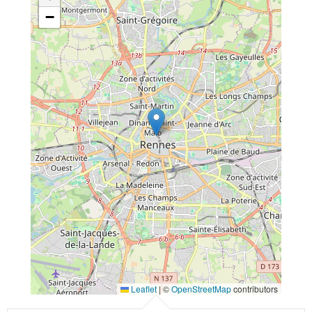
−
Leaflet
|
©
OpenStreetMap
contributors