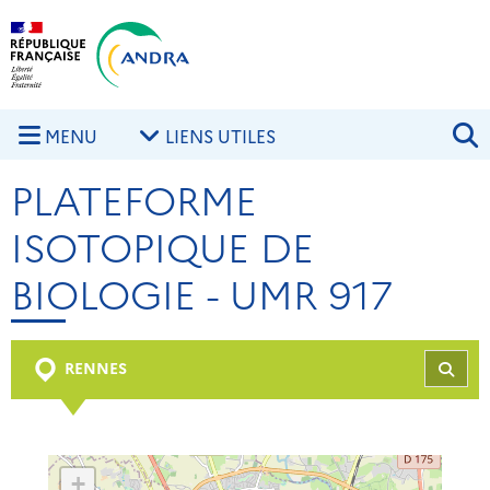
Aller au contenu principal
Skip to navigation
R
MENU
LIENS UTILES
PLATEFORME
ISOTOPIQUE DE
BIOLOGIE - UMR 917
RENNES
REC
+