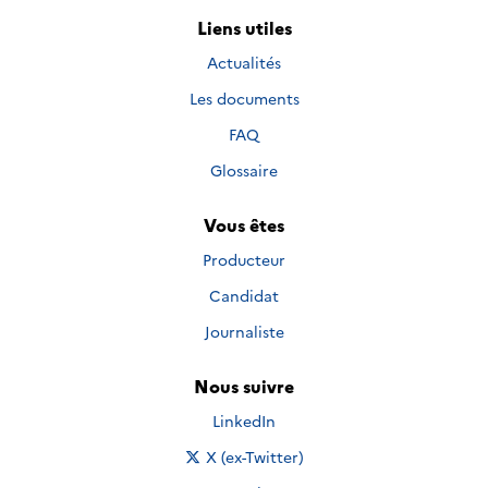
Liens utiles
Actualités
Les documents
FAQ
Glossaire
Vous êtes
Producteur
Candidat
Journaliste
Nous suivre
Nous suivre sur
LinkedIn
Nous suivre sur
X (ex-Twitter)