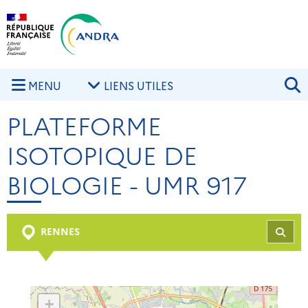
Aller au contenu principal
Skip to navigation
R
MENU
LIENS UTILES
PLATEFORME
ISOTOPIQUE DE
BIOLOGIE - UMR 917
RENNES
REC
+