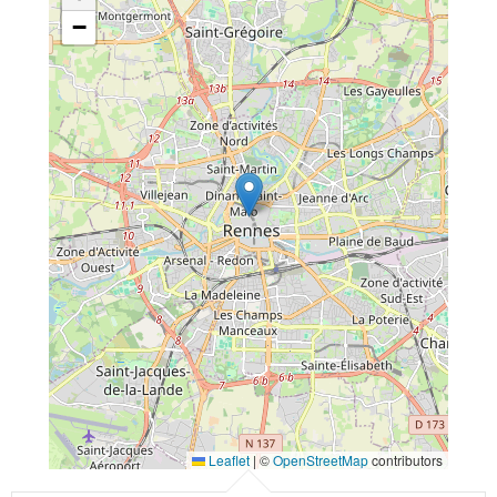
−
Leaflet
|
©
OpenStreetMap
contributors