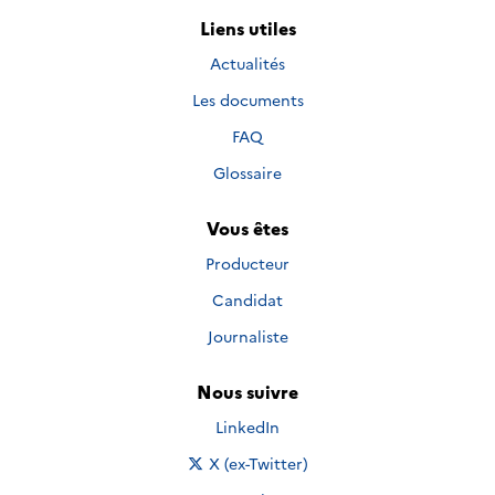
Liens utiles
Actualités
Les documents
FAQ
Glossaire
Vous êtes
Producteur
Candidat
Journaliste
Nous suivre
Nous suivre sur
LinkedIn
Nous suivre sur
X (ex-Twitter)