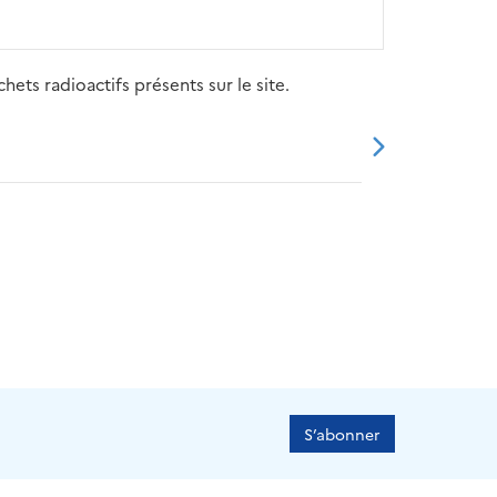
ets radioactifs présents sur le site.
20
2021
2022
2023
2024
S’abonner