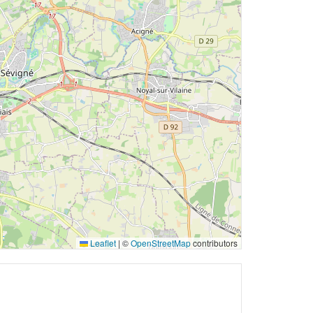
Leaflet
|
©
OpenStreetMap
contributors