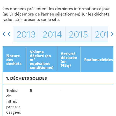
Les données présentent les dernières informations à jour
(au 31 décembre de l’année sélectionnée) sur les déchets
radioactifs présents sur le site.
2013
2014
2015
2016
Volume
Activité
Nature
déclaré (en
déclarée
des
m³
Radionucléides
(en
déchets
équivalent
MBq)
conditionné)
1. DÉCHETS SOLIDES
Toiles
6
-
de
filtres
presses
usagées