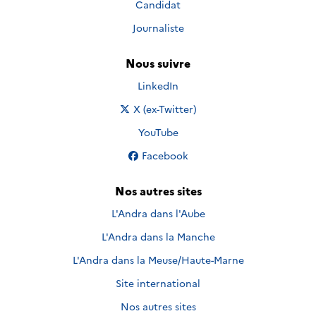
Candidat
Journaliste
Nous suivre
Nous suivre sur
LinkedIn
Nous suivre sur
X (ex-Twitter)
Nous suivre sur
YouTube
Nous suivre sur
Facebook
Nos autres sites
L'Andra dans l'Aube
L'Andra dans la Manche
L'Andra dans la Meuse/Haute-Marne
Site international
Nos autres sites