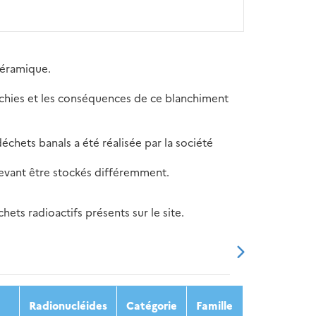
céramique.
anchies et les conséquences de ce blanchiment
chets banals a été réalisée par la société
devant être stockés différemment.
ets radioactifs présents sur le site.
20
2021
2022
2023
2024
Radionucléides
Catégorie
Famille