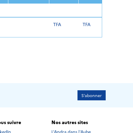
TFA
TFA
S’abonner
us suivre
Nos autres sites
s suivre sur
nkedIn
L'Andra dans l'Aube