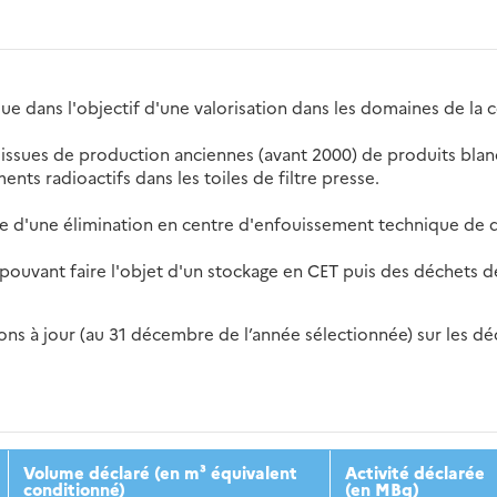
que dans l'objectif d'une valorisation dans les domaines de la 
nt issues de production anciennes (avant 2000) de produits bl
ments radioactifs dans les toiles de filtre presse.
e d'une élimination en centre d'enfouissement technique de dé
 pouvant faire l'objet d'un stockage en CET puis des déchets 
s à jour (au 31 décembre de l’année sélectionnée) sur les déch
2016
2017
2018
2019
20
Volume déclaré (en m³ équivalent
Activité déclarée
conditionné)
(en MBq)