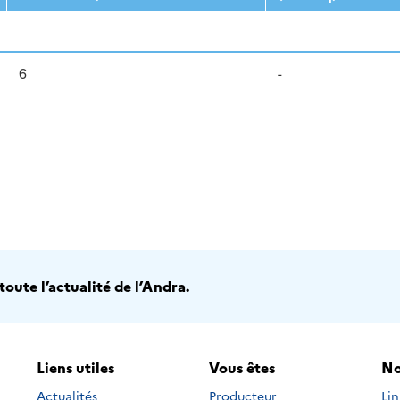
6
-
oute l’actualité de l’Andra.
Liens utiles
Vous êtes
No
Nou
Actualités
Producteur
Li