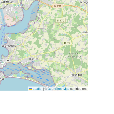
Leaflet
|
©
OpenStreetMap
contributors