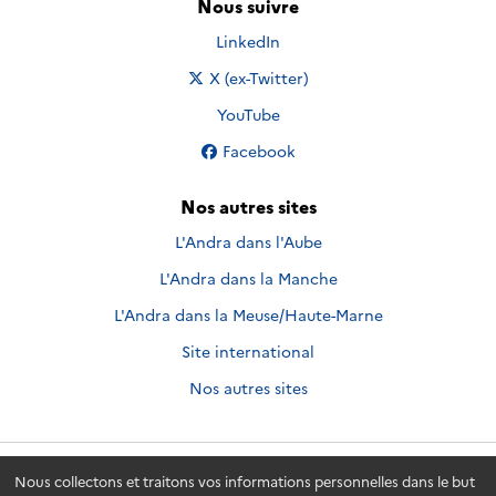
Nous suivre
Nous suivre sur
LinkedIn
Nous suivre sur
X (ex-Twitter)
Nous suivre sur
YouTube
Nous suivre sur
Facebook
Nos autres sites
L'Andra dans l'Aube
L'Andra dans la Manche
L'Andra dans la Meuse/Haute-Marne
Site international
Nos autres sites
Nous collectons et traitons vos informations personnelles dans le but
Andra.fr
© 2026 - Andra. Tous droits réservés.