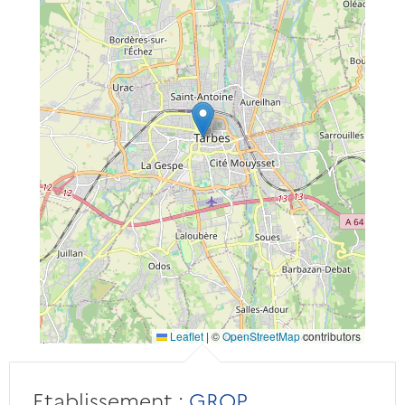
Leaflet
|
©
OpenStreetMap
contributors
Etablissement :
GROP