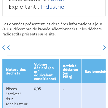
Exploitant :
Industrie
Les données présentent les dernières informations à jour
(au 31 décembre de l’année sélectionnée) sur les déchets
radioactifs présents sur le site.
2013
2014
2015
2016
Volume
Activité
déclaré (en
Nature des
déclarée
m³
Radionucléid
déchets
(en
équivalent
MBq)
conditionné)
Pièces
0,05
-
"actives"
d'un
accélérateur