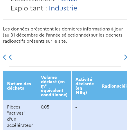
Exploitant :
Industrie
Les données présentent les dernières informations à jour
(au 31 décembre de l’année sélectionnée) sur les déchets
radioactifs présents sur le site.
2013
2014
2015
2016
Volume
Activité
déclaré (en
Nature des
déclarée
m³
Radionucléid
déchets
(en
équivalent
MBq)
conditionné)
Pièces
0,05
-
"actives"
d'un
accélérateur