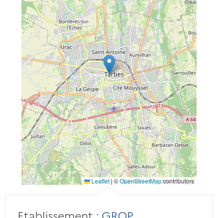
Leaflet
|
©
OpenStreetMap
contributors
Etablissement :
GROP