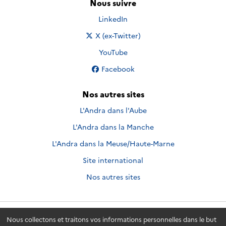
Nous suivre
Nous suivre sur
LinkedIn
Nous suivre sur
X (ex-Twitter)
Nous suivre sur
YouTube
Nous suivre sur
Facebook
Nos autres sites
L'Andra dans l'Aube
L'Andra dans la Manche
L'Andra dans la Meuse/Haute-Marne
Site international
Nos autres sites
Nous collectons et traitons vos informations personnelles dans le but
Andra.fr
© 2026 - Andra. Tous droits réservés.