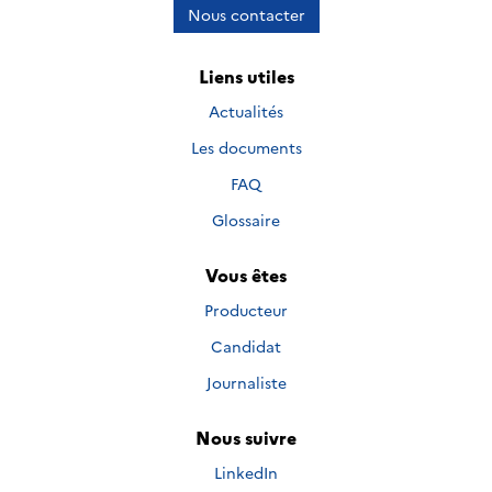
Nous contacter
Liens utiles
Actualités
Les documents
FAQ
Glossaire
Vous êtes
Producteur
Candidat
Journaliste
Nous suivre
Nous suivre sur
LinkedIn