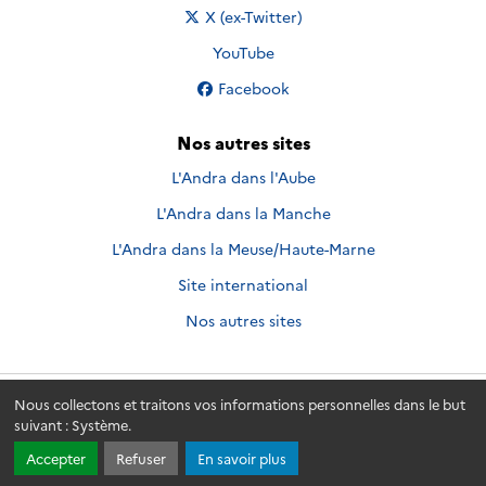
Nous suivre sur
X (ex-Twitter)
Nous suivre sur
YouTube
Nous suivre sur
Facebook
Nos autres sites
L'Andra dans l'Aube
L'Andra dans la Manche
L'Andra dans la Meuse/Haute-Marne
Site international
Nos autres sites
Nous collectons et traitons vos informations personnelles dans le but
Andra.fr
© 2026 - Andra. Tous droits réservés.
suivant :
Système
.
Accepter
Refuser
En savoir plus