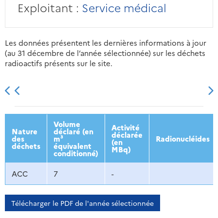
Exploitant :
Service médical
Les données présentent les dernières informations à jour
(au 31 décembre de l’année sélectionnée) sur les déchets
radioactifs présents sur le site.
2013
2014
2015
2016
Volume
Activité
Nature
déclaré (en
déclarée
des
m³
Radionucléides
(en
déchets
équivalent
MBq)
conditionné)
ACC
7
-
Télécharger le PDF de l'année sélectionnée