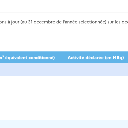
s à jour (au 31 décembre de l’année sélectionnée) sur les déch
2016
2017
2018
2019
20
m³ équivalent conditionné)
Activité déclarée (en MBq)
-