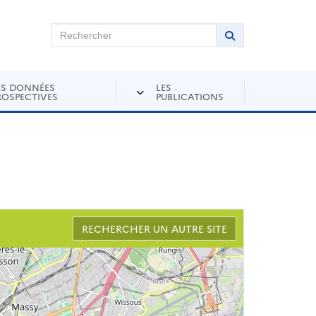
chercher sur Andra Inventaire
Rechercher
Lancer la recher
ES DONNÉES
LES
ROSPECTIVES
PUBLICATIONS
RECHERCHER UN AUTRE SITE