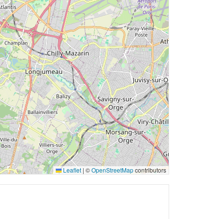
Leaflet
|
©
OpenStreetMap
contributors