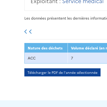
Exploitant :
Service médical
Les données présentent les dernières information
2013
2014
2015
Nature des déchets
Volume déclaré (en 
ACC
7
Télécharger le PDF de l'année sélectionnée