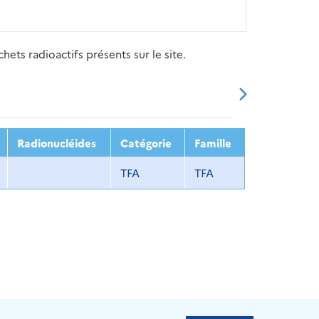
ets radioactifs présents sur le site.
20
2021
2022
2023
2024
Radionucléides
Catégorie
Famille
TFA
TFA