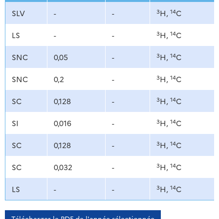
3
14
SLV
-
-
H,
C
3
14
LS
-
-
H,
C
3
14
SNC
0,05
-
H,
C
3
14
SNC
0,2
-
H,
C
3
14
SC
0,128
-
H,
C
3
14
SI
0,016
-
H,
C
3
14
SC
0,128
-
H,
C
3
14
SC
0,032
-
H,
C
3
14
LS
-
-
H,
C
Télécharger le PDF de l'année sélectionnée