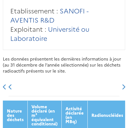
Etablissement :
SANOFI -
AVENTIS R&D
Exploitant :
Université ou
Laboratoire
Les données présentent les dernières informations à jour
(au 31 décembre de l’année sélectionnée) sur les déchets
radioactifs présents sur le site.
2013
2014
2015
2016
Volume
Activité
Nature
déclaré (en
déclarée
des
m³
Radionucléides
(en
déchets
équivalent
MBq)
conditionné)