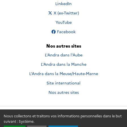
Nous suivre sur
LinkedIn
Nous suivre sur
X (ex-Twitter)
Nous suivre sur
YouTube
Nous suivre sur
Facebook
Nos autres sites
L'Andra dans l'Aube
L'Andra dans la Manche
L'Andra dans la Meuse/Haute-Marne
Site international
Nos autres sites
Nous collectons et traitons vos informations personnelles dans le but
Andra.fr
© 2026 - Andra. Tous droits réservés.
suivant :
Système
.