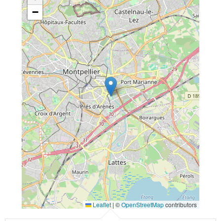
−
Leaflet
|
©
OpenStreetMap
contributors