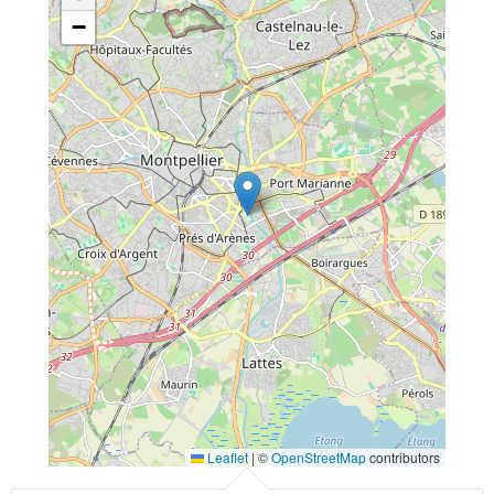
−
Leaflet
|
©
OpenStreetMap
contributors