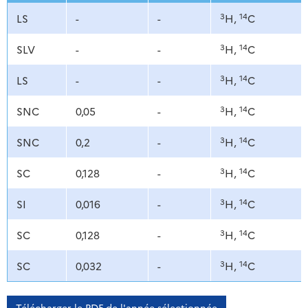
3
14
LS
-
-
H,
C
3
14
SLV
-
-
H,
C
3
14
LS
-
-
H,
C
3
14
SNC
0,05
-
H,
C
3
14
SNC
0,2
-
H,
C
3
14
SC
0,128
-
H,
C
3
14
SI
0,016
-
H,
C
3
14
SC
0,128
-
H,
C
3
14
SC
0,032
-
H,
C
Télécharger le PDF de l'année sélectionnée