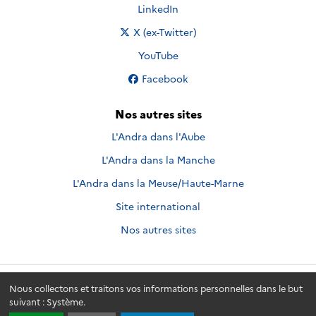
Nous suivre sur
LinkedIn
Nous suivre sur
X (ex-Twitter)
Nous suivre sur
YouTube
Nous suivre sur
Facebook
Nos autres sites
L'Andra dans l'Aube
L'Andra dans la Manche
L'Andra dans la Meuse/Haute-Marne
Site international
Nos autres sites
Nous collectons et traitons vos informations personnelles dans le but
Andra.fr
© 2026 - Andra. Tous droits réservés.
suivant :
Système
.