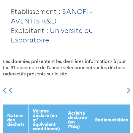
Etablissement :
SANOFI -
AVENTIS R&D
Exploitant :
Université ou
Laboratoire
Les données présentent les dernières informations à jour
(au 31 décembre de l’année sélectionnée) sur les déchets
radioactifs présents sur le site.
2013
2014
2015
2016
Volume
Activité
Nature
déclaré (en
déclarée
des
m³
Radionucléides
(en
déchets
équivalent
MBq)
conditionné)