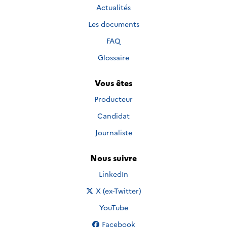
Actualités
Les documents
FAQ
Glossaire
Vous êtes
Producteur
Candidat
Journaliste
Nous suivre
Nous suivre sur
LinkedIn
Nous suivre sur
X (ex-Twitter)
Nous suivre sur
YouTube
Nous suivre sur
Facebook