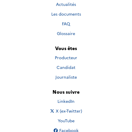
Actualités
Les documents
FAQ
Glossaire
Vous êtes
Producteur
Candidat
Journaliste
Nous suivre
Nous suivre sur
LinkedIn
Nous suivre sur
X (ex-Twitter)
Nous suivre sur
YouTube
Nous suivre sur
Facebook