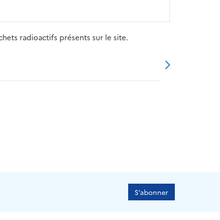
ets radioactifs présents sur le site.
20
2021
2022
2023
2024
S’abonner