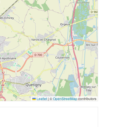
Leaflet
|
©
OpenStreetMap
contributors