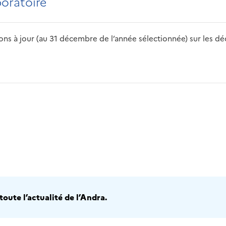
boratoire
s à jour (au 31 décembre de l’année sélectionnée) sur les déch
2016
2017
2018
2019
20
oute l’actualité de l’Andra.