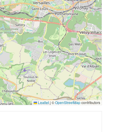
Leaflet
|
©
OpenStreetMap
contributors