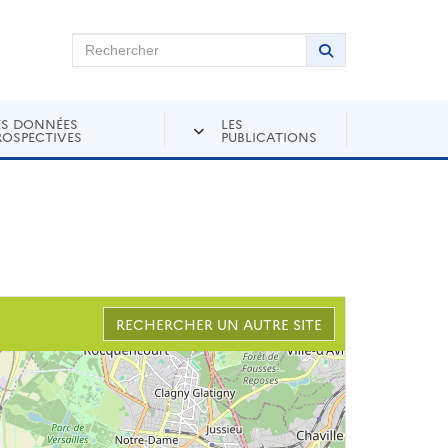
chercher sur Andra Inventaire
Rechercher
Lancer la recher
ES DONNÉES
LES
ROSPECTIVES
PUBLICATIONS
RECHERCHER UN AUTRE SITE