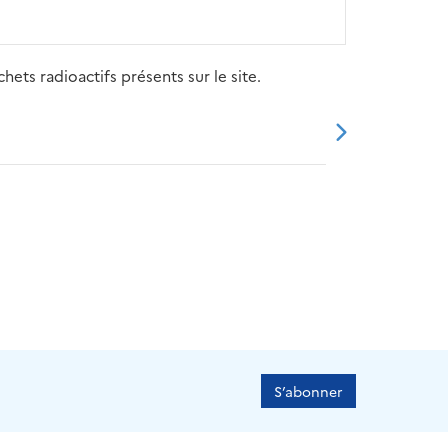
ets radioactifs présents sur le site.
20
2021
2022
2023
2024
S’abonner