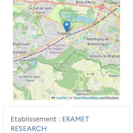
Leaflet
|
©
OpenStreetMap
contributors
Etablissement :
ERAMET
RESEARCH