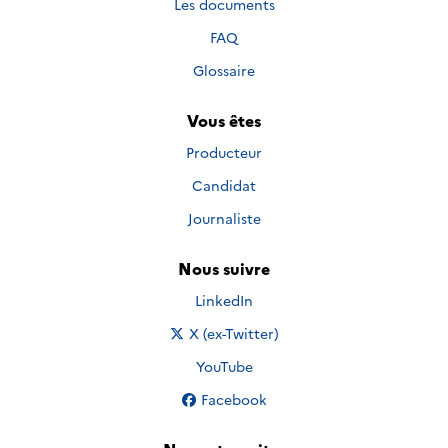
Les documents
FAQ
Glossaire
Vous êtes
Producteur
Candidat
Journaliste
Nous suivre
Nous suivre sur
LinkedIn
Nous suivre sur
X (ex-Twitter)
Nous suivre sur
YouTube
Nous suivre sur
Facebook