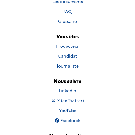
Les documents
FAQ
Glossaire
Vous êtes
Producteur
Candidat
Journaliste
Nous suivre
Nous suivre sur
LinkedIn
Nous suivre sur
X (ex-Twitter)
Nous suivre sur
YouTube
Nous suivre sur
Facebook