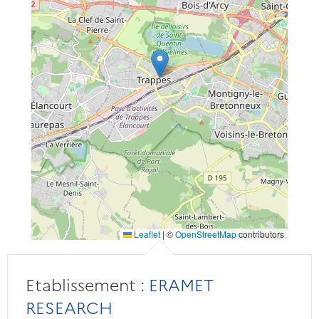
Leaflet
|
©
OpenStreetMap
contributors
Etablissement :
ERAMET
RESEARCH