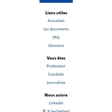
Liens utiles
Actualités
Les documents
FAQ
Glossaire
Vous êtes
Producteur
Candidat
Journaliste
Nous suivre
Nous suivre sur
LinkedIn
Nous suivre sur
X (ex-Twitter)