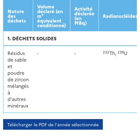
2013
2014
2015
2016
Volume
Activité
Nature
déclaré (en
déclarée
des
m³
Radionucléides
(en
déchets
équivalent
MBq)
conditionné)
1. DÉCHETS SOLIDES
232
238
Résidus
-
-
Th,
U
de sable
et
poudre
de zircon
mélangés
à
d'autres
minéraux
Télécharger le PDF de l'année sélectionnée