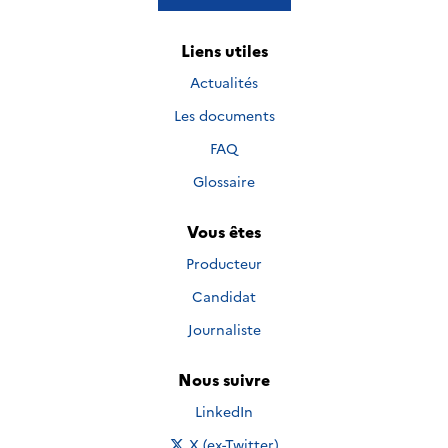
Liens utiles
Actualités
Les documents
FAQ
Glossaire
Vous êtes
Producteur
Candidat
Journaliste
Nous suivre
Nous suivre sur
LinkedIn
Nous suivre sur
X (ex-Twitter)