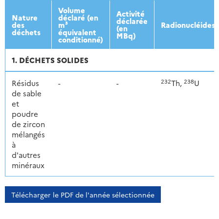
2013
2014
2015
2016
Volume
Activité
Nature
déclaré (en
déclarée
des
m³
Radionucléides
(en
déchets
équivalent
MBq)
conditionné)
1. DÉCHETS SOLIDES
232
238
Résidus
-
-
Th,
U
de sable
et
poudre
de zircon
mélangés
à
d'autres
minéraux
Télécharger le PDF de l'année sélectionnée