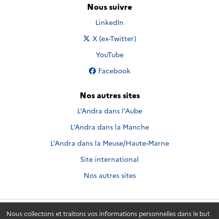
Nous suivre
Nous suivre sur
LinkedIn
Nous suivre sur
X (ex-Twitter)
Nous suivre sur
YouTube
Nous suivre sur
Facebook
Nos autres sites
L'Andra dans l'Aube
L'Andra dans la Manche
L'Andra dans la Meuse/Haute-Marne
Site international
Nos autres sites
Nous collectons et traitons vos informations personnelles dans le but
Andra.fr
© 2026 - Andra. Tous droits réservés.