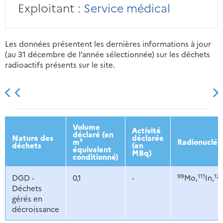
Exploitant :
Service médical
Les données présentent les dernières informations à jour
(au 31 décembre de l’année sélectionnée) sur les déchets
radioactifs présents sur le site.
2013
2014
2015
2016
Volume
Activité
déclaré (en
Nature des
déclarée
m³
Radionucléi
déchets
(en
équivalent
MBq)
conditionné)
99
111
12
DGD -
0,1
-
Mo,
In,
Déchets
gérés en
décroissance