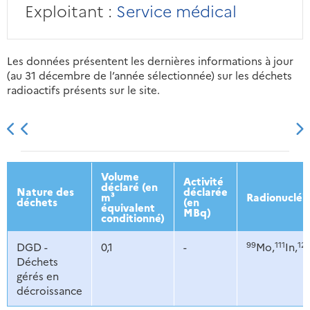
Exploitant :
Service médical
Les données présentent les dernières informations à jour
(au 31 décembre de l’année sélectionnée) sur les déchets
radioactifs présents sur le site.
2013
2014
2015
2016
Volume
Activité
déclaré (en
Nature des
déclarée
m³
Radionucléi
déchets
(en
équivalent
MBq)
conditionné)
99
111
12
DGD -
0,1
-
Mo,
In,
Déchets
gérés en
décroissance