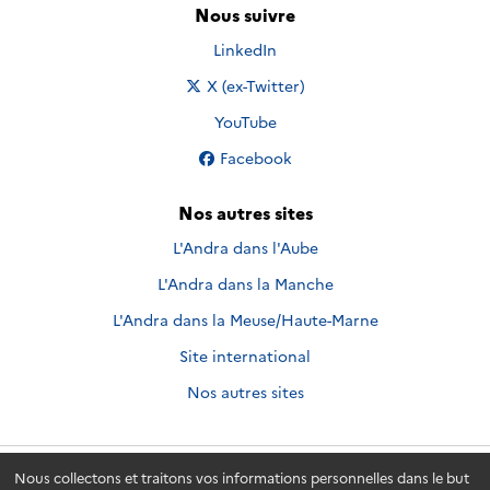
Nous suivre
Nous suivre sur
LinkedIn
Nous suivre sur
X (ex-Twitter)
Nous suivre sur
YouTube
Nous suivre sur
Facebook
Nos autres sites
L'Andra dans l'Aube
L'Andra dans la Manche
L'Andra dans la Meuse/Haute-Marne
Site international
Nos autres sites
Nous collectons et traitons vos informations personnelles dans le but
Andra.fr
© 2026 - Andra. Tous droits réservés.