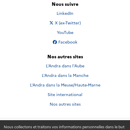
Nous suivre
Nous suivre sur
LinkedIn
Nous suivre sur
X (ex-Twitter)
Nous suivre sur
YouTube
Nous suivre sur
Facebook
Nos autres sites
L'Andra dans l'Aube
L'Andra dans la Manche
L'Andra dans la Meuse/Haute-Marne
Site international
Nos autres sites
Nous collectons et traitons vos informations personnelles dans le but
Andra.fr
© 2026 - Andra. Tous droits réservés.