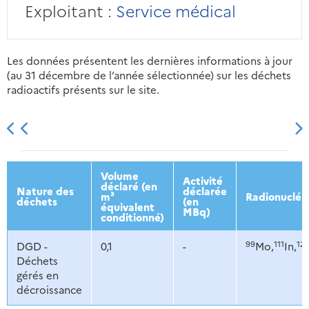
Exploitant :
Service médical
Les données présentent les dernières informations à jour
(au 31 décembre de l’année sélectionnée) sur les déchets
radioactifs présents sur le site.
2013
2014
2015
2016
Volume
Activité
déclaré (en
Nature des
déclarée
m³
Radionucléi
déchets
(en
équivalent
MBq)
conditionné)
99
111
12
DGD -
0,1
-
Mo,
In,
Déchets
gérés en
décroissance