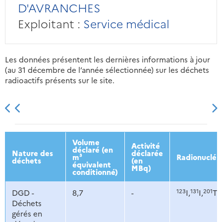
D'AVRANCHES
Exploitant :
Service médical
Les données présentent les dernières informations à jour
(au 31 décembre de l’année sélectionnée) sur les déchets
radioactifs présents sur le site.
2013
2014
2015
2016
Volume
Activité
déclaré (en
Nature des
déclarée
m³
Radionucléi
déchets
(en
équivalent
MBq)
conditionné)
123
131
201
DGD -
8,7
-
I,
I,
Tl,
Déchets
gérés en