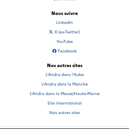
Nous suivre
Nous suivre sur
LinkedIn
Nous suivre sur
X (ex-Twitter)
Nous suivre sur
YouTube
Nous suivre sur
Facebook
Nos autres sites
L'Andra dans l'Aube
L'Andra dans la Manche
L'Andra dans la Meuse/Haute-Marne
Site international
Nos autres sites