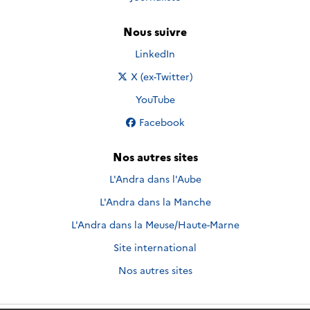
Nous suivre
Nous suivre sur
LinkedIn
Nous suivre sur
X (ex-Twitter)
Nous suivre sur
YouTube
Nous suivre sur
Facebook
Nos autres sites
L'Andra dans l'Aube
L'Andra dans la Manche
L'Andra dans la Meuse/Haute-Marne
Site international
Nos autres sites