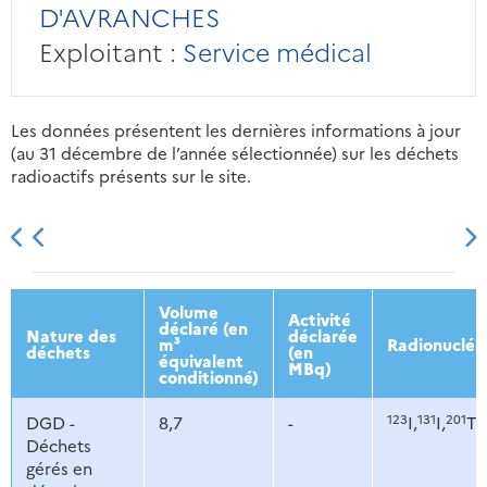
D'AVRANCHES
Exploitant :
Service médical
Les données présentent les dernières informations à jour
(au 31 décembre de l’année sélectionnée) sur les déchets
radioactifs présents sur le site.
2013
2014
2015
2016
Volume
Activité
déclaré (en
Nature des
déclarée
m³
Radionucléi
déchets
(en
équivalent
MBq)
conditionné)
123
131
201
DGD -
8,7
-
I,
I,
Tl,
Déchets
gérés en