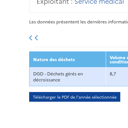
Exploitant :
Service médical
Les données présentent les dernières information
2013
2014
2015
Volume d
Nature des déchets
conditio
DGD - Déchets gérés en
8,7
décroissance
Télécharger le PDF de l'année sélectionnée