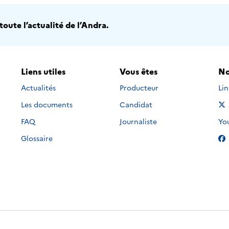
oute l’actualité de l’Andra.
Liens utiles
Vous êtes
No
Nou
Actualités
Producteur
Li
Les documents
Candidat
Nou
FAQ
Journaliste
Yo
Glossaire