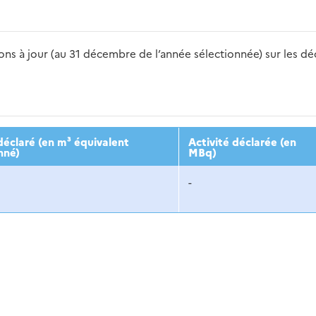
s à jour (au 31 décembre de l’année sélectionnée) sur les déch
2016
2017
2018
2019
20
éclaré (en m³ équivalent
Activité déclarée (en
nné)
MBq)
-