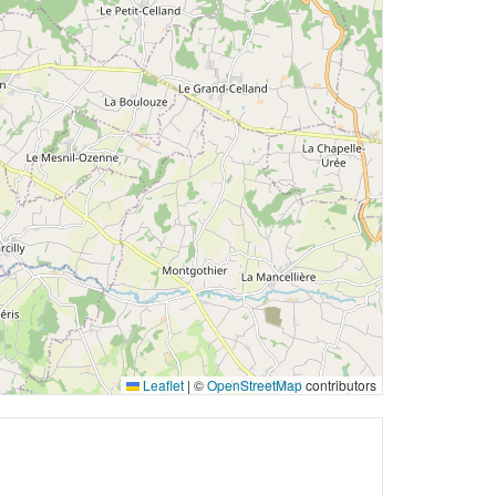
Leaflet
|
©
OpenStreetMap
contributors