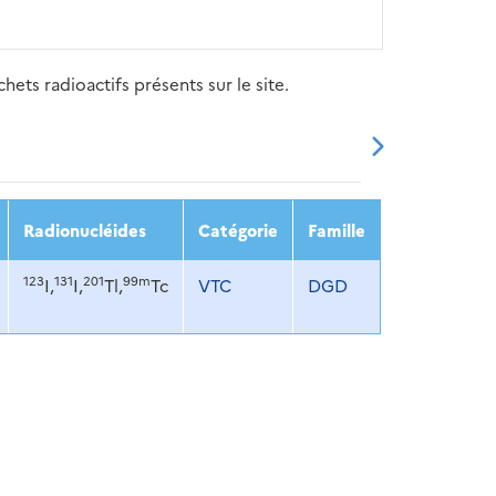
ets radioactifs présents sur le site.
20
2021
2022
2023
2024
Radionucléides
Catégorie
Famille
123
131
201
99m
I,
I,
Tl,
Tc
VTC
DGD