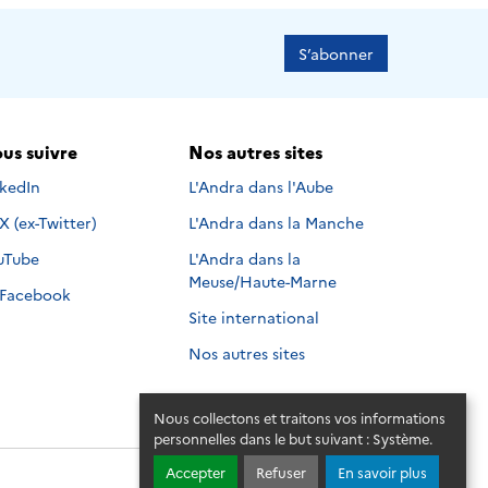
S’abonner
us suivre
Nos autres sites
s suivre sur
nkedIn
L'Andra dans l'Aube
Nous suivre sur
X (ex-Twitter)
L'Andra dans la Manche
s suivre sur
uTube
L'Andra dans la
Meuse/Haute-Marne
Nous suivre sur
Facebook
Site international
Nos autres sites
Nous collectons et traitons vos informations
personnelles dans le but suivant :
Système
.
Accepter
Refuser
En savoir plus
© 2026 - Andra. Tous droits réservés.