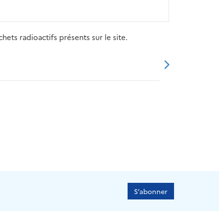
ets radioactifs présents sur le site.
20
2021
2022
2023
2024
S’abonner