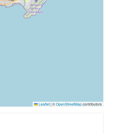
Leaflet
|
©
OpenStreetMap
contributors