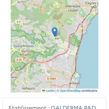
Leaflet
|
©
OpenStreetMap
contributors
Etablissement :
GALDERMA R&D