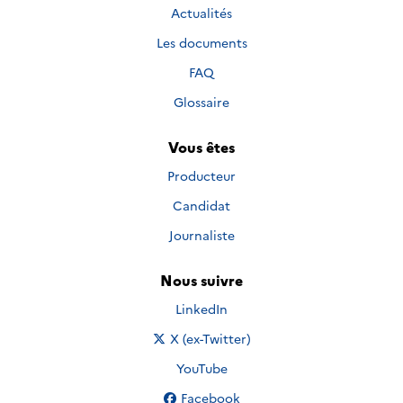
Actualités
Les documents
FAQ
Glossaire
Vous êtes
Producteur
Candidat
Journaliste
Nous suivre
Nous suivre sur
LinkedIn
Nous suivre sur
X (ex-Twitter)
Nous suivre sur
YouTube
Nous suivre sur
Facebook