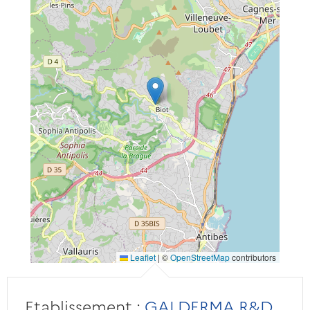
Leaflet
|
©
OpenStreetMap
contributors
Etablissement :
GALDERMA R&D