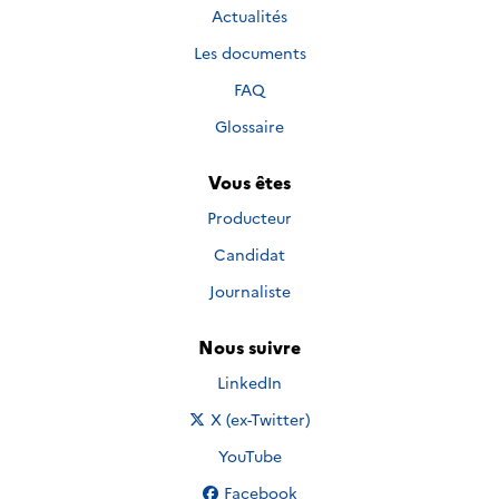
Actualités
Les documents
FAQ
Glossaire
Vous êtes
Producteur
Candidat
Journaliste
Nous suivre
Nous suivre sur
LinkedIn
Nous suivre sur
X (ex-Twitter)
Nous suivre sur
YouTube
Nous suivre sur
Facebook