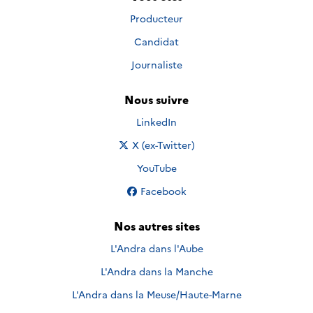
Producteur
Candidat
Journaliste
Nous suivre
Nous suivre sur
LinkedIn
Nous suivre sur
X (ex-Twitter)
Nous suivre sur
YouTube
Nous suivre sur
Facebook
Nos autres sites
L'Andra dans l'Aube
L'Andra dans la Manche
L'Andra dans la Meuse/Haute-Marne