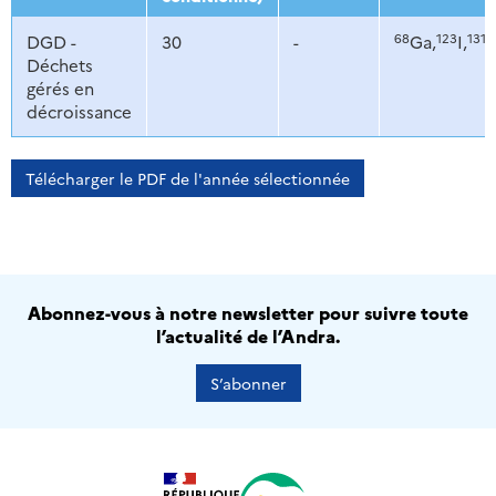
68
123
131
DGD -
30
-
Ga,
I,
I,
Déchets
gérés en
décroissance
Télécharger le PDF de l'année sélectionnée
Abonnez-vous à notre newsletter pour suivre toute
l’actualité de l’Andra.
S’abonner