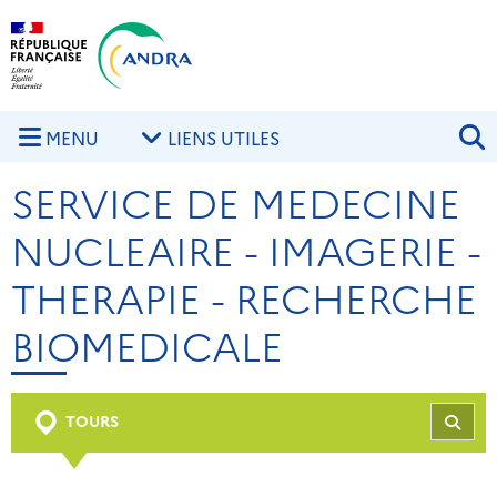
Aller au contenu principal
Skip to navigation
R
MENU
LIENS UTILES
SERVICE DE MEDECINE
NUCLEAIRE - IMAGERIE -
THERAPIE - RECHERCHE
BIOMEDICALE
TOURS
REC