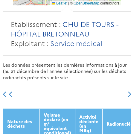
Leaflet
|
©
OpenStreetMap
contributors
Etablissement :
CHU DE TOURS -
HÔPITAL BRETONNEAU
Exploitant :
Service médical
Les données présentent les dernières informations à jour
(au 31 décembre de l’année sélectionnée) sur les déchets
radioactifs présents sur le site.
2013
2014
2015
2016
Volume
Activité
déclaré (en
Nature des
déclarée
m³
Radionucléi
déchets
(en
équivalent
MBq)
conditionné)