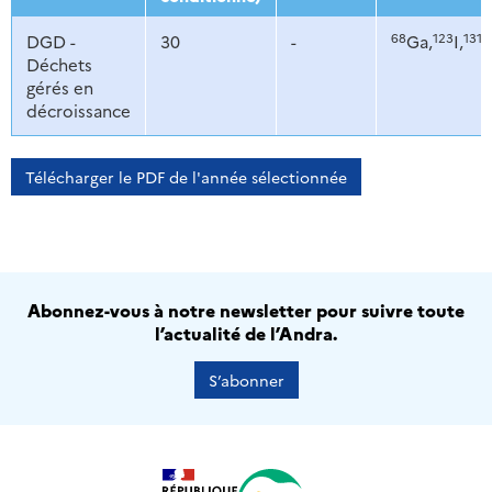
68
123
131
DGD -
30
-
Ga,
I,
I,
Déchets
gérés en
décroissance
Télécharger le PDF de l'année sélectionnée
Abonnez-vous à notre newsletter pour suivre toute
l’actualité de l’Andra.
S’abonner