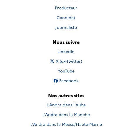
Producteur
Candidat
Journaliste
Nous suivre
Nous suivre sur
LinkedIn
Nous suivre sur
X (ex-Twitter)
Nous suivre sur
YouTube
Nous suivre sur
Facebook
Nos autres sites
L'Andra dans l'Aube
L'Andra dans la Manche
L'Andra dans la Meuse/Haute-Marne