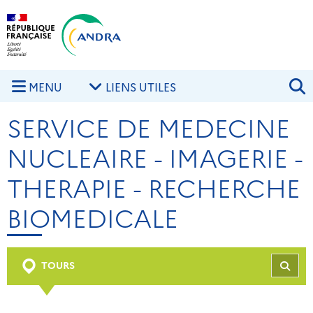
Aller au contenu principal
Skip to navigation
R
MENU
LIENS UTILES
SERVICE DE MEDECINE
NUCLEAIRE - IMAGERIE -
THERAPIE - RECHERCHE
BIOMEDICALE
TOURS
REC