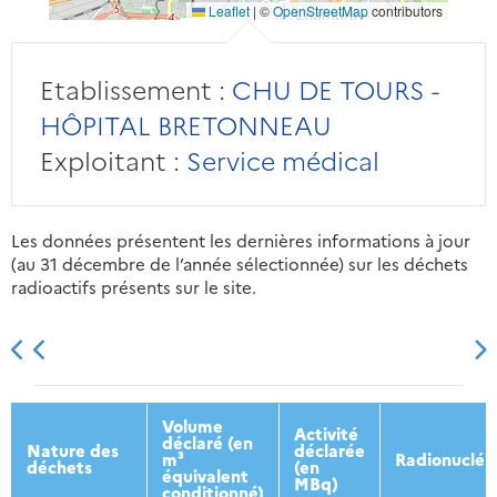
Leaflet
|
©
OpenStreetMap
contributors
Etablissement :
CHU DE TOURS -
HÔPITAL BRETONNEAU
Exploitant :
Service médical
Les données présentent les dernières informations à jour
(au 31 décembre de l’année sélectionnée) sur les déchets
radioactifs présents sur le site.
2013
2014
2015
2016
Volume
Activité
déclaré (en
Nature des
déclarée
m³
Radionucléi
déchets
(en
équivalent
MBq)
conditionné)