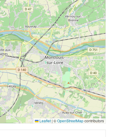
Leaflet
|
©
OpenStreetMap
contributors