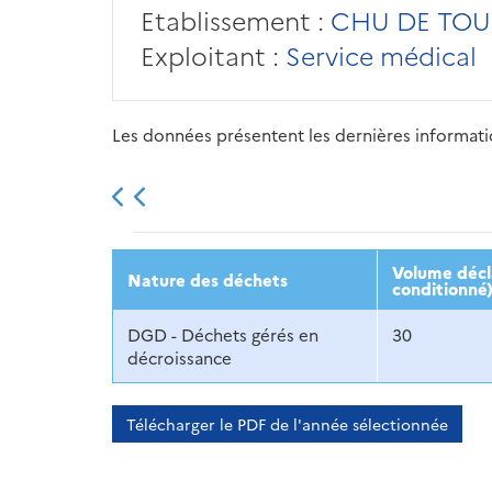
Etablissement :
CHU DE TOU
Exploitant :
Service médical
Les données présentent les dernières information
2013
2014
2015
Volume décl
Nature des déchets
conditionné
DGD - Déchets gérés en
30
décroissance
Télécharger le PDF de l'année sélectionnée