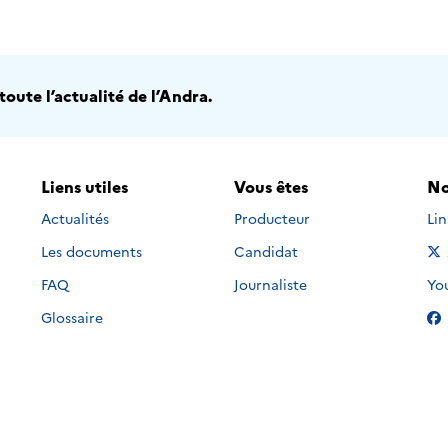
oute l’actualité de l’Andra.
Liens utiles
Vous êtes
No
Nou
Actualités
Producteur
Li
Les documents
Candidat
Nou
FAQ
Journaliste
Yo
Glossaire