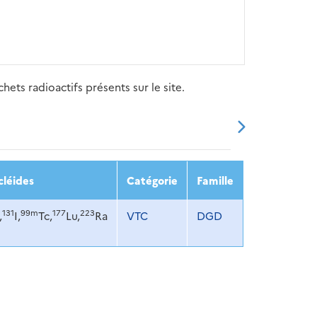
ets radioactifs présents sur le site.
20
2021
2022
2023
2024
cléides
Catégorie
Famille
131
99m
177
223
,
I,
Tc,
Lu,
Ra
VTC
DGD