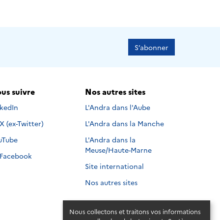
S’abonner
us suivre
Nos autres sites
s suivre sur
nkedIn
L'Andra dans l'Aube
Nous suivre sur
X (ex-Twitter)
L'Andra dans la Manche
s suivre sur
uTube
L'Andra dans la
Meuse/Haute-Marne
Nous suivre sur
Facebook
Site international
Nos autres sites
Nous collectons et traitons vos informations