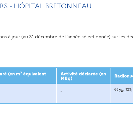
RS - HÔPITAL BRETONNEAU
s à jour (au 31 décembre de l’année sélectionnée) sur les déch
2016
2017
2018
2019
20
aré (en m³ équivalent
Activité déclarée (en
Radionu
)
MBq)
68
123
-
Ga,
I