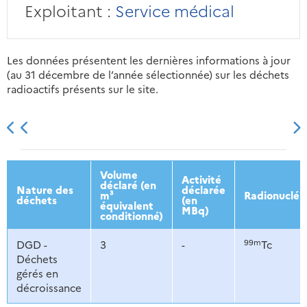
Exploitant :
Service médical
Les données présentent les dernières informations à jour
(au 31 décembre de l’année sélectionnée) sur les déchets
radioactifs présents sur le site.
2013
2014
2015
2016
Volume
Activité
déclaré (en
Nature des
déclarée
m³
Radionucléi
déchets
(en
équivalent
MBq)
conditionné)
99m
DGD -
3
-
Tc
Déchets
gérés en
décroissance