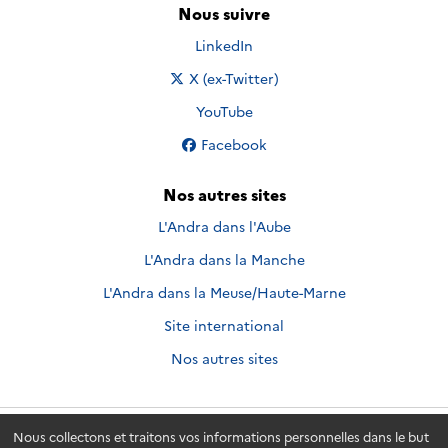
Nous suivre
Nous suivre sur
LinkedIn
Nous suivre sur
X (ex-Twitter)
Nous suivre sur
YouTube
Nous suivre sur
Facebook
Nos autres sites
L'Andra dans l'Aube
L'Andra dans la Manche
L'Andra dans la Meuse/Haute-Marne
Site international
Nos autres sites
Nous collectons et traitons vos informations personnelles dans le but
Andra.fr
© 2026 - Andra. Tous droits réservés.