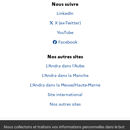
Nous suivre
Nous suivre sur
LinkedIn
Nous suivre sur
X (ex-Twitter)
Nous suivre sur
YouTube
Nous suivre sur
Facebook
Nos autres sites
L'Andra dans l'Aube
L'Andra dans la Manche
L'Andra dans la Meuse/Haute-Marne
Site international
Nos autres sites
Nous collectons et traitons vos informations personnelles dans le but
Andra.fr
© 2026 - Andra. Tous droits réservés.