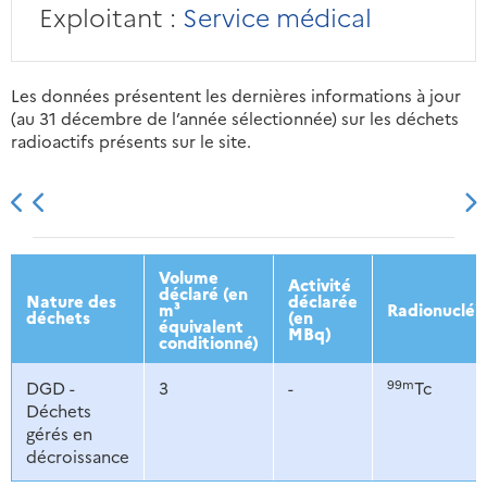
Exploitant :
Service médical
Les données présentent les dernières informations à jour
(au 31 décembre de l’année sélectionnée) sur les déchets
radioactifs présents sur le site.
2013
2014
2015
2016
Volume
Activité
déclaré (en
Nature des
déclarée
m³
Radionucléi
déchets
(en
équivalent
MBq)
conditionné)
99m
DGD -
3
-
Tc
Déchets
gérés en
décroissance