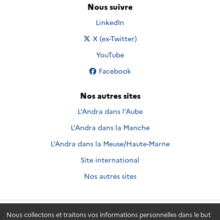
Nous suivre
Nous suivre sur
LinkedIn
Nous suivre sur
X (ex-Twitter)
Nous suivre sur
YouTube
Nous suivre sur
Facebook
Nos autres sites
L'Andra dans l'Aube
L'Andra dans la Manche
L'Andra dans la Meuse/Haute-Marne
Site international
Nos autres sites
Nous collectons et traitons vos informations personnelles dans le but
Andra.fr
© 2026 - Andra. Tous droits réservés.