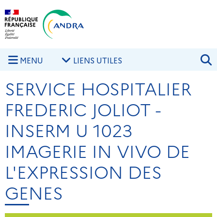
Aller au contenu principal
Skip to navigation
R
MENU
LIENS UTILES
SERVICE HOSPITALIER
FREDERIC JOLIOT -
INSERM U 1023
IMAGERIE IN VIVO DE
L'EXPRESSION DES
GENES