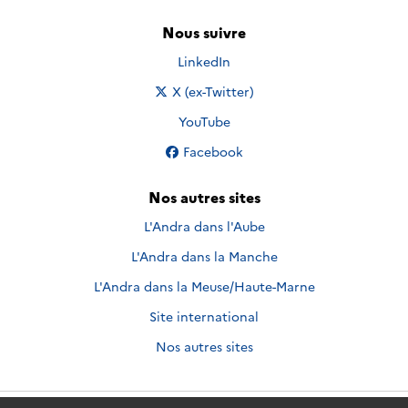
Nous suivre
Nous suivre sur
LinkedIn
Nous suivre sur
X (ex-Twitter)
Nous suivre sur
YouTube
Nous suivre sur
Facebook
Nos autres sites
L'Andra dans l'Aube
L'Andra dans la Manche
L'Andra dans la Meuse/Haute-Marne
Site international
Nos autres sites