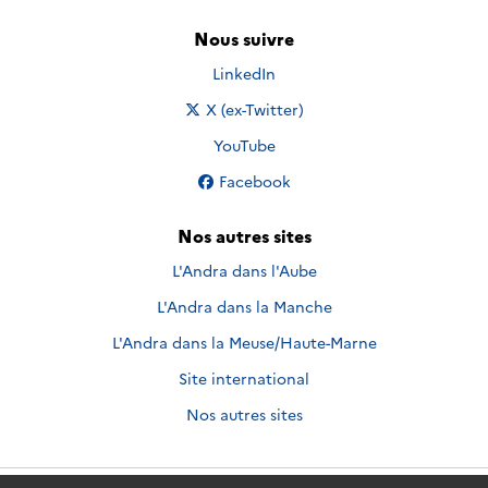
Nous suivre
Nous suivre sur
LinkedIn
Nous suivre sur
X (ex-Twitter)
Nous suivre sur
YouTube
Nous suivre sur
Facebook
Nos autres sites
L'Andra dans l'Aube
L'Andra dans la Manche
L'Andra dans la Meuse/Haute-Marne
Site international
Nos autres sites