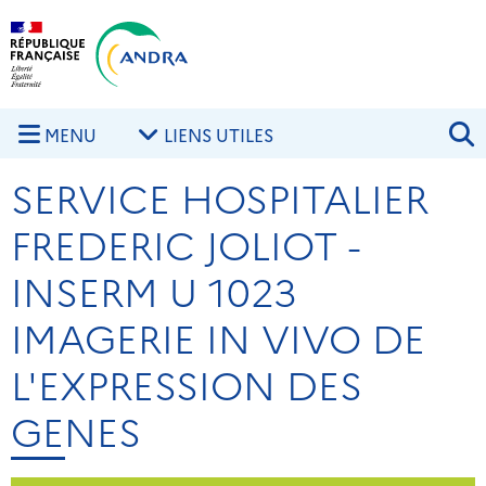
Aller au contenu principal
Skip to navigation
R
MENU
LIENS UTILES
SERVICE HOSPITALIER
FREDERIC JOLIOT -
INSERM U 1023
IMAGERIE IN VIVO DE
L'EXPRESSION DES
GENES